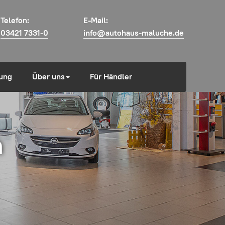
Telefon:
E-Mail:
03421 7331-0
info@autohaus-maluche.de
ung
Über uns
Für Händler
m