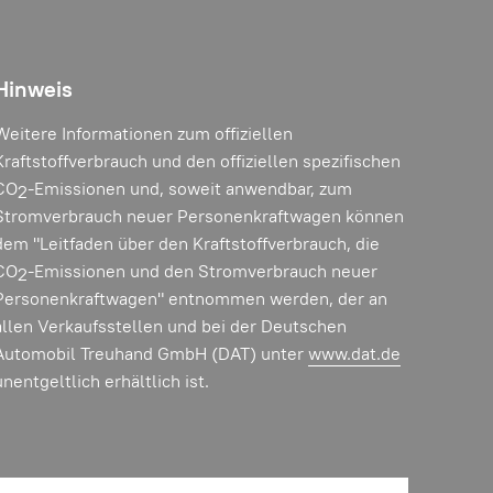
Hinweis
Weitere Informationen zum offiziellen
Kraftstoffverbrauch und den offiziellen spezifischen
CO
-Emissionen und, soweit anwendbar, zum
2
Stromverbrauch neuer Personenkraftwagen können
dem "Leitfaden über den Kraftstoffverbrauch, die
CO
-Emissionen und den Stromverbrauch neuer
2
Personenkraftwagen" entnommen werden, der an
allen Verkaufsstellen und bei der Deutschen
Automobil Treuhand GmbH (DAT) unter
www.dat.de
unentgeltlich erhältlich ist.