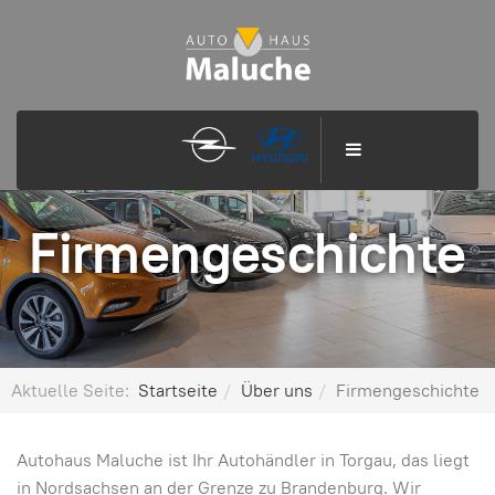
Firmengeschichte
Aktuelle Seite:
Startseite
Über uns
Firmengeschichte
Autohaus Maluche ist Ihr Autohändler in Torgau, das liegt
in Nordsachsen an der Grenze zu Brandenburg. Wir