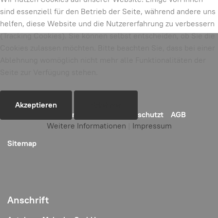
sind essenziell für den Betrieb der Seite, während andere uns
helfen, diese Website und die Nutzererfahrung zu verbessern
(Tracking Cookies). Sie können selbst entscheiden, ob Sie die
Cookies zulassen möchten. Bitte beachten Sie, dass bei einer
Ablehnung womöglich nicht mehr alle Funktionalitäten der
Seite zur Verfügung stehen.
Akzeptieren
Ablehnen
Home
Kontakt
Impressum
Datenschutzt
AGB
Weitere Informationen
|
Impressum
Sitemap
Anschrift