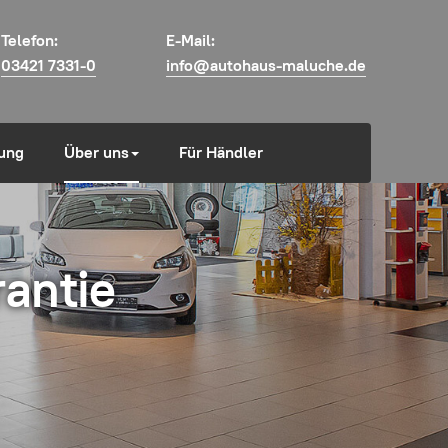
Telefon:
E-Mail:
03421 7331-0
info@autohaus-maluche.de
ung
Über uns
Für Händler
antie