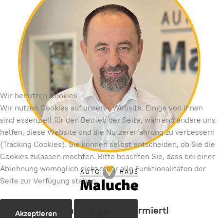
Wir benutzen Cookies
Wir nutzen Cookies auf unserer Website. Einige von ihnen
sind essenziell für den Betrieb der Seite, während andere uns
helfen, diese Website und die Nutzererfahrung zu verbessern
(Tracking Cookies). Sie können selbst entscheiden, ob Sie die
Cookies zulassen möchten. Bitte beachten Sie, dass bei einer
Ablehnung womöglich nicht mehr alle Funktionalitäten der
Seite zur Verfügung stehen.
Roland Maluche informiert!
Akzeptieren
Ablehnen