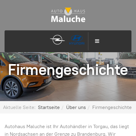
Firmengeschichte
Aktuelle Seite:
Startseite
Über uns
Firmengeschichte
Autohaus Maluche ist Ihr Autohändler in Torgau, das liegt
in Nordsachsen an der Grenze zu Brandenburg. Wir